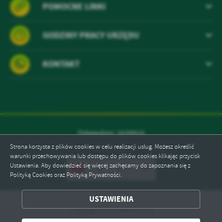
POMOCNE LINKI
GODZINY PRACY URZĘDU
KONTAKT
Odwiedzin: 1639916
Strona korzysta z plików cookies w celu realizacji usług. Możesz określić
Online: 6
warunki przechowywania lub dostępu do plików cookies klikając przycisk
Ustawienia. Aby dowiedzieć się więcej zachęcamy do zapoznania się z
Polityką Cookies oraz Polityką Prywatności.
ZAPISZ WYBRANE
USTAWIENIA
ODRZUĆ WSZYSTKIE
Copyright by bialeblota.pl