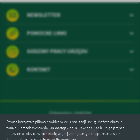
NEWSLETTER
POMOCNE LINKI
GODZINY PRACY URZĘDU
KONTAKT
Odwiedzin: 1640294
Strona korzysta z plików cookies w celu realizacji usług. Możesz określić
Online: 2
warunki przechowywania lub dostępu do plików cookies klikając przycisk
ZAPISZ WYBRANE
Ustawienia. Aby dowiedzieć się więcej zachęcamy do zapoznania się z
Polityką Cookies oraz Polityką Prywatności.