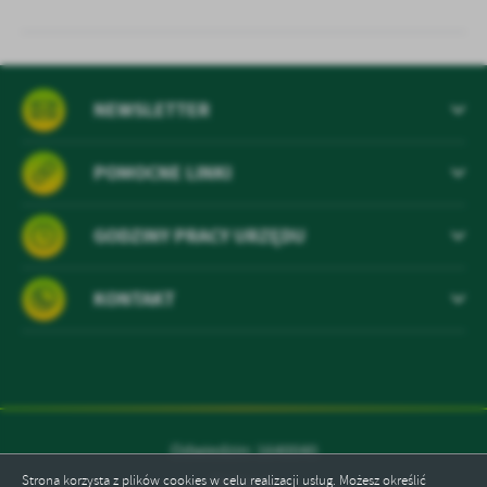
NEWSLETTER
POMOCNE LINKI
GODZINY PRACY URZĘDU
KONTAKT
Odwiedzin: 1640040
Strona korzysta z plików cookies w celu realizacji usług. Możesz określić
Online: 8