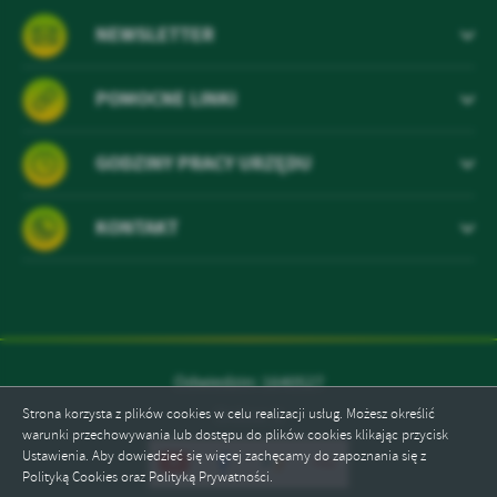
NEWSLETTER
POMOCNE LINKI
GODZINY PRACY URZĘDU
KONTAKT
Odwiedzin: 1640527
Strona korzysta z plików cookies w celu realizacji usług. Możesz określić
Online: 3
warunki przechowywania lub dostępu do plików cookies klikając przycisk
Ustawienia. Aby dowiedzieć się więcej zachęcamy do zapoznania się z
Polityką Cookies oraz Polityką Prywatności.