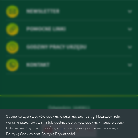
NEWSLETTER
POMOCNE LINKI
GODZINY PRACY URZĘDU
KONTAKT
Odwiedzin: 1640811
Strona korzysta z plików cookies w celu realizacji usług. Możesz określić
Online: 2
warunki przechowywania lub dostępu do plików cookies klikając przycisk
Ustawienia. Aby dowiedzieć się więcej zachęcamy do zapoznania się z
Polityką Cookies oraz Polityką Prywatności.