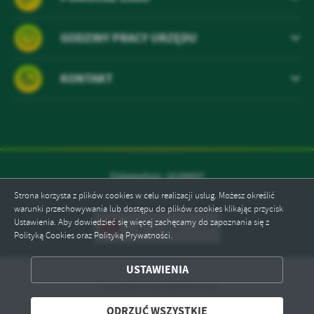
GODZINY PRACY URZĘDU
KONTAKT
Odwiedzin: 1639897
Strona korzysta z plików cookies w celu realizacji usług. Możesz określić
Online: 1
warunki przechowywania lub dostępu do plików cookies klikając przycisk
Ustawienia. Aby dowiedzieć się więcej zachęcamy do zapoznania się z
Polityką Cookies oraz Polityką Prywatności.
ZAPISZ WYBRANE
USTAWIENIA
Copyright by bialeblota.pl
ODRZUĆ WSZYSTKIE
Powered by
2ClickPortal® - Portale nowej generacji
ODRZUĆ WSZYSTKIE