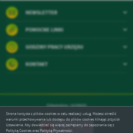
NEWSLETTER
POMOCNE LINKI
GODZINY PRACY URZĘDU
KONTAKT
Odwiedzin: 1639655
Strona korzysta z plików cookies w celu realizacji usług. Możesz określić
Online: 8
warunki przechowywania lub dostępu do plików cookies klikając przycisk
Ustawienia. Aby dowiedzieć się więcej zachęcamy do zapoznania się z
Polityką Cookies oraz Polityką Prywatności.