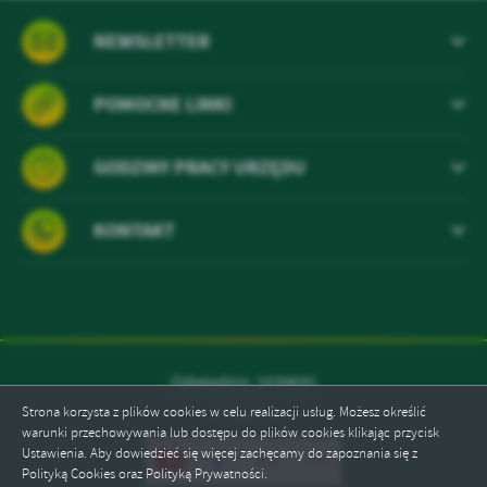
NEWSLETTER
POMOCNE LINKI
GODZINY PRACY URZĘDU
KONTAKT
Odwiedzin: 1639691
Strona korzysta z plików cookies w celu realizacji usług. Możesz określić
Online: 9
warunki przechowywania lub dostępu do plików cookies klikając przycisk
Ustawienia. Aby dowiedzieć się więcej zachęcamy do zapoznania się z
Polityką Cookies oraz Polityką Prywatności.