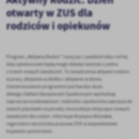
personalizację określonych funkcjonalności czy prezentowanych
otwarty w ZUS dla
treści.
Dzięki tym plikom cookies możemy zapewnić Ci większy komfort
Więcej
rodziców i opiekunów
korzystania z funkcjonalności naszej strony poprzez dopasowanie
jej do Twoich indywidualnych preferencji. Wyrażenie zgody na
funkcjonalne i personalizacyjne pliki cookies gwarantuje
Analityczne
dostępność większej ilości funkcji na stronie.
Analityczne pliki cookies pomagają nam rozwijać się i
dostosowywać do Twoich potrzeb.
Program „Aktywny Rodzic" ruszy już 1 października i od tej
Cookies analityczne pozwalają na uzyskanie informacji w zakresie
daty opiekunowie będą mogli składać wnioski o jedno
Więcej
wykorzystywania witryny internetowej, miejsca oraz częstotliwości,
z trzech nowych świadczeń. To świadczenia aktywni rodzice
z jaką odwiedzane są nasze serwisy www. Dane pozwalają nam na
w pracy, aktywnie w żłobku i aktywnie w domu.
ocenę naszych serwisów internetowych pod względem ich
Reklamowe
Zainteresowanie programem jest bardzo duże,
popularności wśród użytkowników. Zgromadzone informacje są
Dzięki reklamowym plikom cookies prezentujemy Ci najciekawsze
dlatego Zakład Ubezpieczeń Społecznych wychodząc
przetwarzane w formie zanonimizowanej. Wyrażenie zgody na
informacje i aktualności na stronach naszych partnerów.
analityczne pliki cookies gwarantuje dostępność wszystkich
naprzeciw oczekiwaniom rodziców i opiekunów zaprasza do
funkcjonalności.
Promocyjne pliki cookies służą do prezentowania Ci naszych
swoich placówek na porady i konsultacje dotyczące nowych
Więcej
komunikatów na podstawie analizy Twoich upodobań oraz Twoich
świadczeń dla rodzin- informuje Krystyna Michałek,
zwyczajów dotyczących przeglądanej witryny internetowej. Treści
regionalna rzeczniczka prasowa ZUS w województwie
promocyjne mogą pojawić się na stronach podmiotów trzecich lub
kujawsko-pomorskim.
firm będących naszymi partnerami oraz innych dostawców usług.