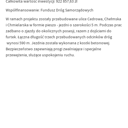
Całkowita wartość inwestycji: 922 857,63 zł
Współfinansowanie: Fundusz Dróg Samorządowych
W ramach projektu zostały przebudowane ulice Cedrowa, Chełmska
i Chmielarska w formie pieszo - jezdni o szerokości 5 m. Podczas prac
zadbano o zjazdy do okolicznych posesji, razem z dojściami do
furtek. Łączna długość trzech przebudowanych odcinków dróg
wynosi 590 m. Jezdnia została wykonana z kostki betonowej.
Bezpieczeństwo zapewniają progi zwalniające i specjalne
przewężenia, służące uspokojeniu ruchu.