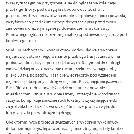
W tej sytuacji gmina przygotowuje się do ogłoszenia kolejnego
przetargu. Biorąc pod uwagę brak odpowiedzi ze strony
potencjalnych wykonawców na etapie sierpniowego postępowania,
weryfikowana jest dokumentacja dotycząca opisu przedmiotu
zamówienia oraz wymaganego doświadczenia wykonawcy.
Ponownego ogłoszenia przetargu należy spodziewać się jeszcze pod
koniec tego roku.
Studium Techniczno- Ekonomiczno- Środowiskowe z wyborem
najbardziej optymalnego wariantu przebiegu trasy, stanowić ma
podstawę do dalszych prac projektowych. Na tym odcinku drogi
wojewódzkiej nr 223 natężenie ruchu przekracza w ciągu doby
blisko 30 tys. pojazdów. Trasa bije więc rekordy pod względem
najbardziej obciążonych dróg w regionie. Przecinając miejscowość
Białe Błota utrudnia również codzienne funkcjonowanie
mieszkańcom. Sznur aut w obie strony, szczególnie w godzinach
szczytu, komplikuje znacznie ruch lokalny, przyczyniając się do
zagrożenia bezpieczeństwa szczególnie przy próbach wyjazdu
lub przejazdu przez obciążoną drogę.
Obok formalnych procedur związanych z wyborem wykonawcy
dokumentacji przyszłej obwodnicy, gmina utrzymuje stały kontakt