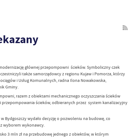
zekazany
ą modernizację głównej przepompowni ścieków. Symboliczny czek
uczestniczyli także samorządowcy z regionu Kujaw i Pomorza, którzy
odociągów i Usług Komunalnych, radna Ilona Nowakowska,
nik Gminy.
ompowni, razem z obiektami mechanicznego oczyszczania ścieków
a i przepompowania ścieków, odbieranych przez system kanalizacyjny
w Bydgoszczy wydało decyzję o pozwoleniu na budowę, co
im z wyborem wykonawcy.
isko 3 mln zł na przebudowę jednego z obiektów, w którym