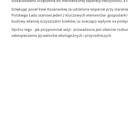
zlokalizowano urządzenia do mechanicznej separacji nieczystości, 
Dziękując poseł Ewie Kozaneckiej za udzielone wsparcie przy stara
Polskiego Ładu stanowi jeden z kluczowych elementów gospodarki w
budowy własnej oczyszczalni ścieków, co znacząco wpłynie na poleps
Oprócz tego - jak przypomniał wójt- prowadzona jest obecnie rozbud
zabezpieczeniu jej walorów ekologicznych i przyrodniczych.