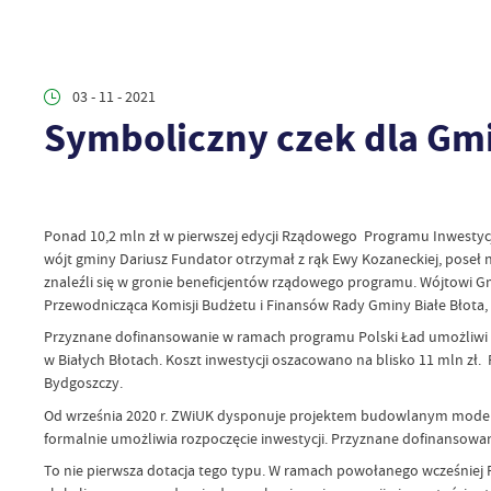
03 - 11 - 2021
Symboliczny czek dla Gmin
Ponad 10,2 mln zł w pierwszej edycji Rządowego Programu Inwestyc
wójt gminy Dariusz Fundator otrzymał z rąk Ewy Kozaneckiej, poseł 
znaleźli się w gronie beneficjentów rządowego programu. Wójtowi 
Przewodnicząca Komisji Budżetu i Finansów Rady Gminy Białe Błota,
Przyznane dofinansowanie w ramach programu Polski Ład umożliwi 
w Białych Błotach. Koszt inwestycji oszacowano na blisko 11 mln z
Bydgoszczy.
Od września 2020 r. ZWiUK dysponuje projektem budowlanym moder
formalnie umożliwia rozpoczęcie inwestycji. Przyznane dofinansow
To nie pierwsza dotacja tego typu. W ramach powołanego wcześniej 