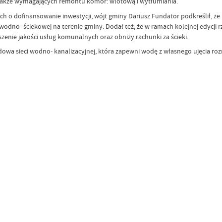
a także wymagających remontu komór: wlotową i wytłumiania.
niach o dofinansowanie inwestycji, wójt gminy Dariusz Fundator podkreślił
odno- ściekowej na terenie gminy. Dodał też, że w ramach kolejnej edycji
zenie jakości usług komunalnych oraz obniży rachunki za ścieki.
owa sieci wodno- kanalizacyjnej, która zapewni wodę z własnego ujęcia ro