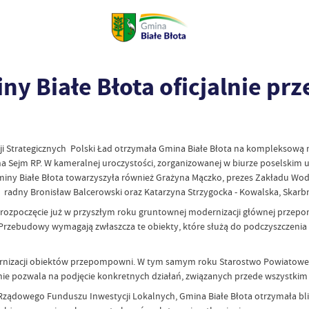
y Białe Błota oficjalnie pr
ji Strategicznych Polski Ład otrzymała Gmina Białe Błota na kompleksow
na Sejm RP. W kameralnej uroczystości, zorganizowanej w biurze poselskim 
Gminy Białe Błota towarzyszyła również Grażyna Mączko, prezes Zakładu W
 radny Bronisław Balcerowski oraz Katarzyna Strzygocka - Kowalska, Skarb
rozpoczęcie już w przyszłym roku gruntownej modernizacji głównej przep
ł. Przebudowy wymagają zwłaszcza te obiekty, które służą do podczyszczeni
nizacji obiektów przepompowni. W tym samym roku Starostwo Powiatowe 
anie pozwala na podjęcie konkretnych działań, związanych przede wszystk
Rządowego Funduszu Inwestycji Lokalnych, Gmina Białe Błota otrzymała bl