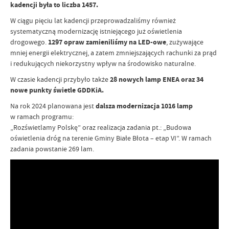
kadencji była to liczba 1457.
W ciągu pięciu lat kadencji przeprowadzaliśmy również
systematyczną modernizację istniejącego już oświetlenia
drogowego.
1297 opraw zamieniliśmy na LED-owe
, zużywające
mniej energii elektrycznej, a zatem zmniejszających rachunki za prąd
i redukujących niekorzystny wpływ na środowisko naturalne.
W czasie kadencji przybyło także
28 nowych lamp ENEA oraz 34
nowe punkty świetle GDDKiA.
Na rok 2024 planowana jest
dalsza modernizacja 1016 lamp
w ramach programu:
„Rozświetlamy Polskę” oraz realizacja zadania pt.: „Budowa
oświetlenia dróg na terenie Gminy Białe Błota – etap VI”. W ramach
zadania powstanie 269 lam.