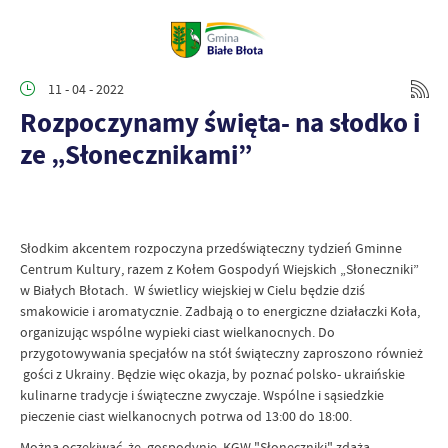
11 - 04 - 2022
Rozpoczynamy święta- na słodko i
ze „Słonecznikami”
Słodkim akcentem rozpoczyna przedświąteczny tydzień Gminne
Centrum Kultury, razem z Kołem Gospodyń Wiejskich „Słoneczniki”
w Białych Błotach. W świetlicy wiejskiej w Cielu będzie dziś
smakowicie i aromatycznie. Zadbają o to energiczne działaczki Koła,
organizując wspólne wypieki ciast wielkanocnych. Do
przygotowywania specjałów na stół świąteczny zaproszono również
gości z Ukrainy. Będzie więc okazja, by poznać polsko- ukraińskie
kulinarne tradycje i świąteczne zwyczaje. Wspólne i sąsiedzkie
pieczenie ciast wielkanocnych potrwa od 13:00 do 18:00.
Można oczekiwać, że gospodynie KGW "Słoneczniki" zdążą