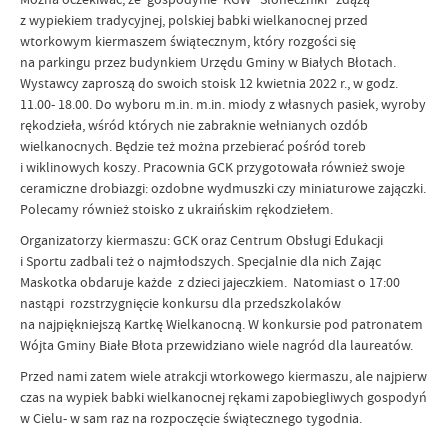
z wypiekiem tradycyjnej, polskiej babki wielkanocnej przed
wtorkowym kiermaszem świątecznym, który rozgości się
na parkingu przez budynkiem Urzędu Gminy w Białych Błotach.
Wystawcy zaproszą do swoich stoisk 12 kwietnia 2022 r., w godz.
11.00- 18.00. Do wyboru m.in. m.in. miody z własnych pasiek, wyroby
rękodzieła, wśród których nie zabraknie wełnianych ozdób
wielkanocnych. Będzie też można przebierać pośród toreb
i wiklinowych koszy. Pracownia GCK przygotowała również swoje
ceramiczne drobiazgi: ozdobne wydmuszki czy miniaturowe zajączki.
Polecamy również stoisko z ukraińskim rękodziełem.
Organizatorzy kiermaszu: GCK oraz Centrum Obsługi Edukacji
i Sportu zadbali też o najmłodszych. Specjalnie dla nich Zając
Maskotka obdaruje każde z dzieci jajeczkiem. Natomiast o 17:00
nastąpi rozstrzygnięcie konkursu dla przedszkolaków
na najpiękniejszą Kartkę Wielkanocną. W konkursie pod patronatem
Wójta Gminy Białe Błota przewidziano wiele nagród dla laureatów.
Przed nami zatem wiele atrakcji wtorkowego kiermaszu, ale najpierw
czas na wypiek babki wielkanocnej rękami zapobiegliwych gospodyń
w Cielu- w sam raz na rozpoczęcie świątecznego tygodnia.