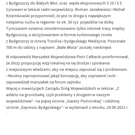
z Bydgoszczy do Białych Błot, oraz węzła ekspresowych S 10 i S 5.
Cytowani w tekście radni wojewódzcy: Roman Jasiakiewicz i Michał
Krzemkowski przypomnieli, że jest to droga o największym
natężeniu ruchu w regionie- to ok. 30 tys. pojazdów na dobę.
Tymczasem ostatnio zmodernizowano tylko odcinek trasy między
Bydgoszczą, a skrzyżowaniem w formie turbinowego ronda
z Bydgoszczy w stronę Trzcińca i bydgoskiego Miedzynia. Pozostałe
700 m do tablicy z napisem „Białe Błota” zostały nietknięte.
W odpowiedzi Marszałek Województwa Piotr Całbecki poinformował,
że złoży propozycję wizji lokalnej na tej drodze i spotkania
z miejscowymi władzami, aby na miejscu zapoznać się z problemem.
–Musimy zaproponować jakąś koncepcję, aby usprawnić ruch-
zapowiedział marszałek na forum sejmiku.
Więcej o inwestycjach Zarządu Dróg Wojewódzkich w tekście: „Z
asfaltu na gruntówkę, czyli problemy z drogami w naszym
województwie”- na piątej stronie „Gazety Pomorskiej” i siódmej
stronie „Expressu Bydgoskiego”- w wydaniach z wtorku, 29.06.2021 r.
: