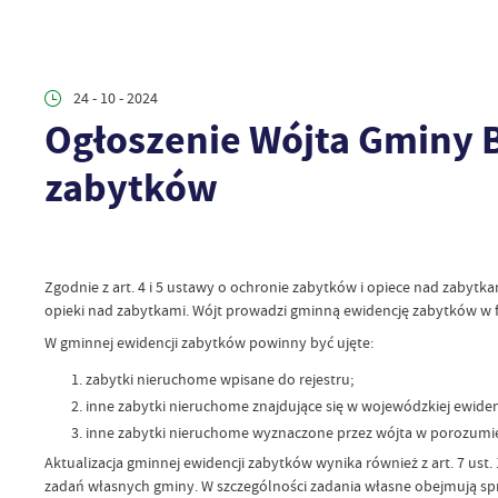
24 - 10 - 2024
Ogłoszenie Wójta Gminy Bi
zabytków
Zgodnie z art. 4 i 5 ustawy o ochronie zabytków i opiece nad zabytk
opieki nad zabytkami. Wójt prowadzi gminną ewidencję zabytków w 
W gminnej ewidencji zabytków powinny być ujęte:
zabytki nieruchome wpisane do rejestru;
inne zabytki nieruchome znajdujące się w wojewódzkiej ewiden
inne zabytki nieruchome wyznaczone przez wójta w porozum
Aktualizacja gminnej ewidencji zabytków wynika również z art. 7 ust
zadań własnych gminy. W szczególności zadania własne obejmują spra