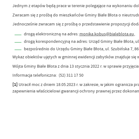
Jednym z etapów będą prace w terenie polegające na wykonaniu dokum
Zwracam się z prośbą do mieszkańców Gminy Białe Błota o nieutrud
Jednocześnie zwracam się z prośbą o przedstawienie propozycji dodan
drogą elektroniczną na adres:
monika.kobus@bialeblota.eu,
drogą korespondencyjną na adres: Urząd Gminy Białe Błota, ul.
bezpośrednio do Urzędu Gminy Białe Błota, ul. Szubińska 7, 86-
Wykaz obiektów ujętych w gminnej ewidencji zabytków znajduje się 
Wójta Gminy Białe Błota z dnia 13 stycznia 2022 r. w sprawie przyję
Informacja telefoniczna: (52) 311 17 50
[1]
Utracił moc z dniem 18.05.2023 r. w zakresie, w jakim ogranicza
zapewnienia właścicielowi gwarancji ochrony prawnej przez dokonaniem