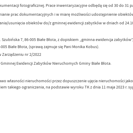
entacji fotograficznej. Prace inwentaryzacyjne odbędą się od 30 do 31 paź
nianie prac dokumentacyjnych i w miarę możliwości udostępnienie obiekt
ia/usunięcia obiektów do/z gminnej ewidencji zabytków w dniach od 24.10.2
 Szubińska 7, 86-005 Białe Błota, z dopiskiem „gminna ewidencja zabytków”
005 Białe Błota, (sprawą zajmuje się Pani Monika Kobus).
w Zarządzeniu nr 2/2022
cia Gminnej Ewidencji Zabytków Nieruchomych Gminy Białe Błota.
 prawo własności nieruchomości przez dopuszczenie ujęcia nieruchomości ja
 takiego ograniczenia, na podstawie wyroku TK z dnia 11 maja 2023 r. sygn.