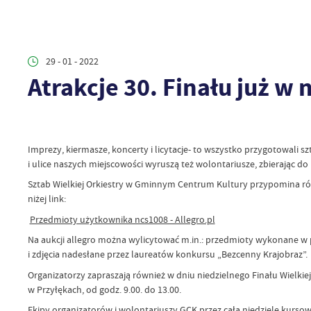
29 - 01 - 2022
Atrakcje 30. Finału już w 
Imprezy, kiermasze, koncerty i licytacje- to wszystko przygotowali s
i ulice naszych miejscowości wyruszą też wolontariusze, zbierając d
Sztab Wielkiej Orkiestry w Gminnym Centrum Kultury przypomina rów
niżej link:
Przedmioty użytkownika ncs1008 - Allegro.pl
Na aukcji allegro można wylicytować m.in.: przedmioty wykonane w p
i zdjęcia nadesłane przez laureatów konkursu „Bezcenny Krajobraz”.
Organizatorzy zapraszają również w dniu niedzielnego Finału Wielkiej
w Przyłękach, od godz. 9.00. do 13.00.
Ekipy organizatorów i wolontariuszy GCK przez całą niedzielę kursow