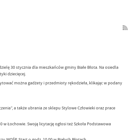
dzielę 30 stycznia dla mieszkańców gminy Białe Błota. Na osiedla
ki dziecięcej.
ytować można gadżety i przedmioty rękodzieła, klikając w podany
enia”, a także ubrania ze sklepu Stylowe Człowieki oraz prace
.30 w Łochowie. Swoją licytację ogłosi też Szkoła Podstawowa
u WOŚP. Start o godz. 10.00 w Białych Błotach.