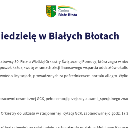
niedzielę w Białych Błotach
ztabowcy 30. Finału Wielkiej Orkiestry Świątecznej Pomocy, która zagra w nie
o puszek każdą kwotę w ramach akcji finansowego wsparcia oddziałów okulisty
nież o licytacjach, prowadzonych za pośrednictwem portalu allegro. Wylic
racowni ceramicznej GCK, pełne emocji przejazdy autami „specjalnego znacz
 Orkiestry do udziału w stacjonarnej licytacji GCK, zaplanowanej o godz. 17
ać będą również po całej gminie, zachęcając do udziału w Mobilnym Kiermasz